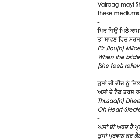
Vairaag-mayi Sh
these mediums
-
ਪਿਰ ਜਿਉਂ ਮਿਲੇ ਕਾਮਣ
ਤਾਂ ਸਾਵਣ ਵਿਚ ਸਰਸ
Pir Jiou[n] Mi
When the bride
[she feels relie
-
ਤੁਸਾਂ ਦੀ ਦੀਦ ਨੂੰ ਦ
ਅਸਾਂ ਦੇ ਨੈਣ ਤਰਸ ਰ
Thusaa[n] Dhee
Oh Heart-Steale
-
ਅਸਾਂ ਦੀ ਅਰਜ਼ ਹੈ ਪ
ਤੁਸਾਂ ਪ੍ਰਵਾਨ ਕਰ ਲੈ