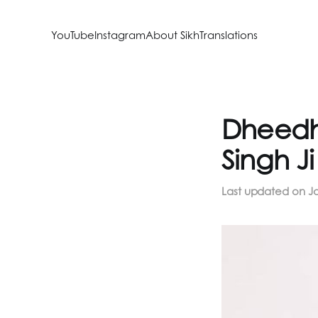
YouTube
Instagram
About SikhTranslations
Dheedh
Singh J
Last updated on
Ja