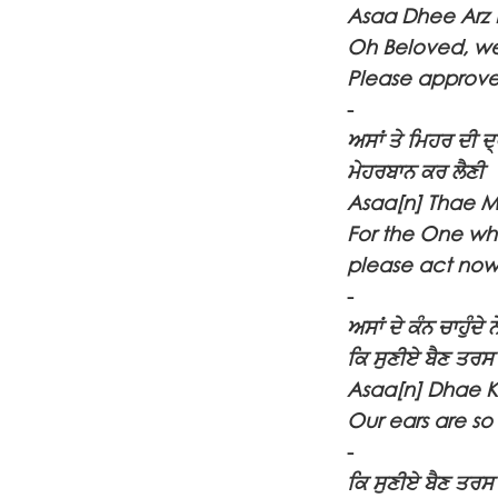
Asaa Dhee Arz 
Oh Beloved, we 
Please approve 
-
ਅਸਾਂ ਤੇ ਮਿਹਰ ਦੀ ਦ੍
ਮੇਹਰਬਾਨ ਕਰ ਲੈਣੀ
Asaa[n] Thae M
For the One wh
please act now
-
ਅਸਾਂ ਦੇ ਕੰਨ ਚਾਹੁੰਦੇ ਨ
ਕਿ ਸੁਣੀਏ ਬੈਣ ਤਰਸ 
Asaa[n] Dhae 
Our ears are so
-
ਕਿ ਸੁਣੀਏ ਬੈਣ ਤਰਸ 