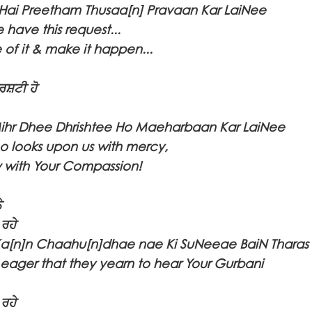
Hai Preetham Thusaa[n] Pravaan Kar LaiNee
have this request...
of it & make it happen...
ਰਸ਼ਟੀ ਹੋ
ihr Dhee Dhrishtee Ho Maeharbaan Kar LaiNee
o looks upon us with mercy,
 with Your Compassion!
ੇ
ਰਹੇ
Ka[n]n Chaahu[n]dhae nae Ki SuNeeae BaiN Tharas
 eager that they yearn to hear Your Gurbani
ਰਹੇ