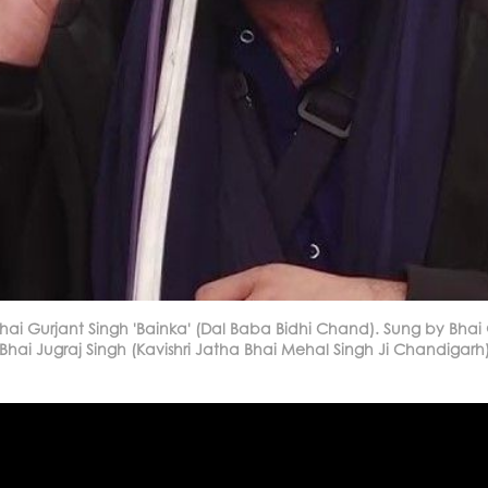
hai Gurjant Singh 'Bainka' (Dal Baba Bidhi Chand). Sung by Bhai
Bhai Jugraj Singh (Kavishri Jatha Bhai Mehal Singh Ji Chandigarh