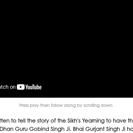
Press play then follow along by scrolling down
tten to tell the story of the Sikh's Yearning to have 
 Dhan Guru Gobind Singh Ji. Bhai Gurjant Singh Ji h