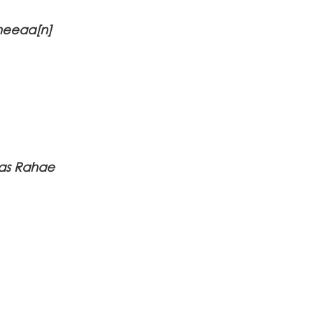
dheeaa[n]
ras Rahae