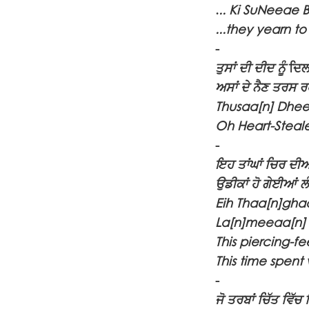
.
.. Ki SuNeeae 
...they yearn t
-
ਤੁਸਾਂ ਦੀ ਦੀਦ ਨੂੰ
ਦਿ
ਅਸਾਂ ਦੇ ਨੈਣ ਤਰਸ ਰ
Thusaa[n] Dhee
Oh Heart-Steale
-
ਇਹ ਤਾਂਘਾਂ ਚਿਰ ਦ
ਉਡੀਕਾਂ ਹੋ ਗੇਈਆਂ 
Eih Thaa[n]gha
La[n]meeaa[n]
This piercing-f
This time spent 
-
ਜੋ ਤਰਬਾਂ ਚਿੱਤ ਵਿੱਚ