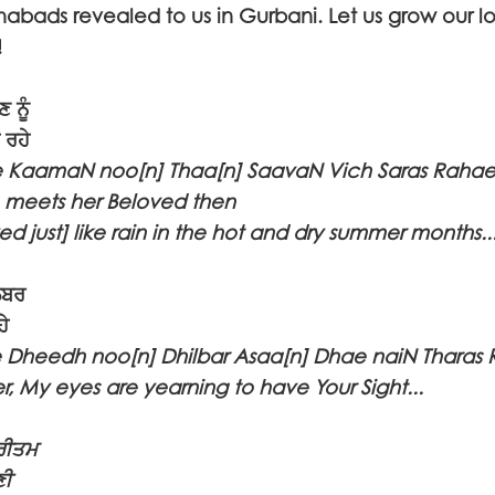
abads revealed to us in Gurbani. Let us grow our l
!
 ਨੂੰ
 ਰਹੇ
lae KaamaN noo[n] Thaa[n] SaavaN Vich Saras Raha
 meets her Beloved then
ved just] like rain in the hot and dry summer months..
ਿਲਬਰ
ਹੇ
 Dheedh noo[n] Dhilbar Asaa[n] Dhae naiN Tharas
r, My eyes are yearning to have Your Sight...
੍ਰੀਤਮ
ਣੀ