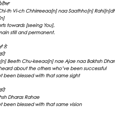
ਥੰਮੀਆ
Chi-th Vi-ch Chhirreeaa[n] naa Saathho[n] Rahi[n]
n]
rts towards [seeing You],
ain still and permanent.
ਂ ਨੇ
ਰਹੇ
[n] Beeth Chu-keeaa[n] nae Ajae naa Bakhsh Dha
heard about the others who’ve been successful
t been blessed with that same sight
ਰਹੇ
khsh Dharas Rahae
t been blessed with that same vision