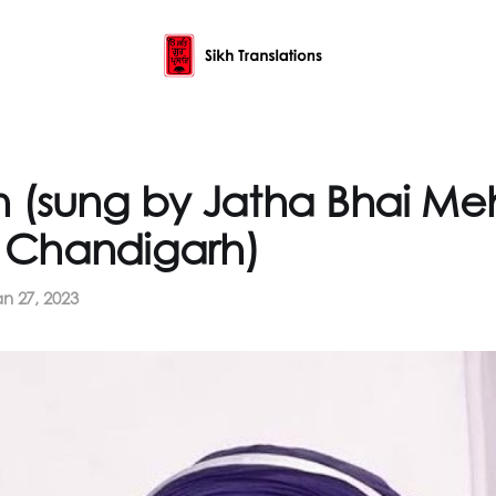
 (sung by Jatha Bhai Me
i Chandigarh)
n 27, 2023