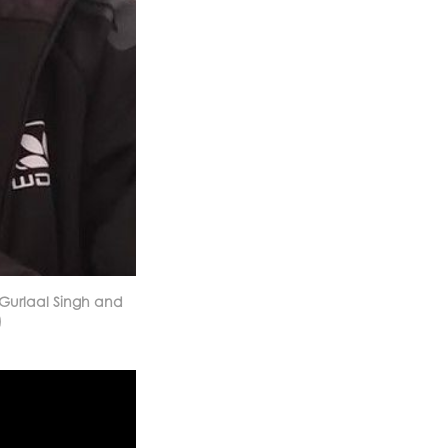
 Gurlaal Singh and
)