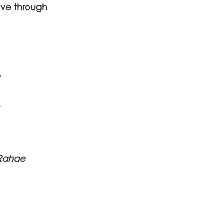
ove through
e
.
 Rahae